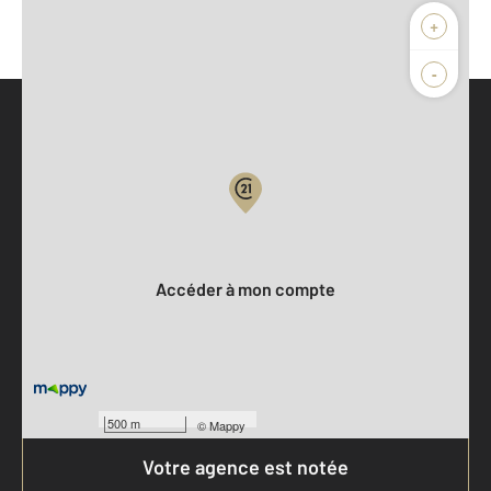
+
-
Parlons de vous, parlons biens
Votre compte :
Accéder à mon compte
500 m
©
Mappy
Votre agence est notée