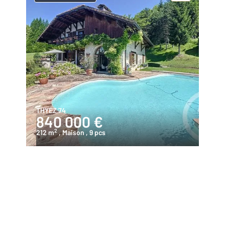
THYEZ 74
840 000 €
2
212 m
, Maison
, 9 pcs