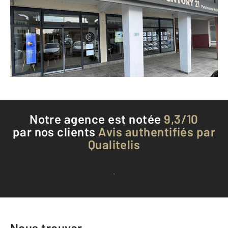
ST PIERRE EN FAUCIGNY - 74800
Envoyer un message
Téléphoner à l'agence
Notre agence est notée
9,3/10
par nos clients
Avis authentifiés par
Qualitelis
Voir tous les avis clients
Nous trouver