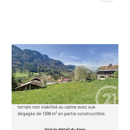
LE PETIT BORNAND LES GLIERES 74
2
1398 m
Ref : 1099
Terrain à vendre
151 500 €
Au coeur du village de Glières Val de Borne,
terrain non viabilisé au calme avec vue
dégagée de 1398 m² en partie constructible.
Voir le détail du bien