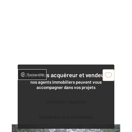
Vous êtes acquéreur et vendeur,
Exclusivité
nos agents immobiliers peuvent vous
accompagner dans vos projets
Contacter l'agence
Demander une estimation