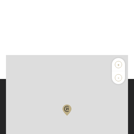
+
-
Parlons de vous, parlons biens
Votre compte :