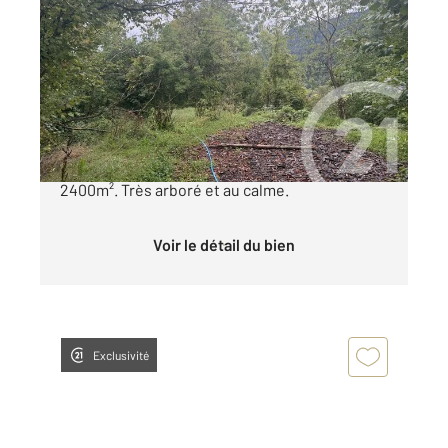
LA TOUR 74
2
2400 m
Ref : 1348
Terrain à vendre
225 000 €
Terrain à construire d'une surface d'environ
2400m². Très arboré et au calme.
Voir le détail du bien
Exclusivité