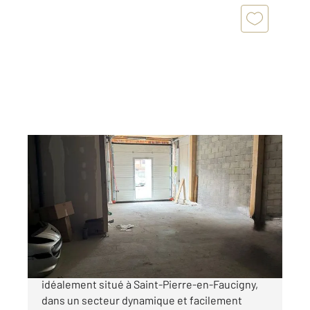
ST PIERRE EN FAUCIGNY 74
2
65 m
Ref : 1337
à vendre
171 500 €
À vendre, local professionnel de 65 m²
idéalement situé à Saint-Pierre-en-Faucigny,
dans un secteur dynamique et facilement