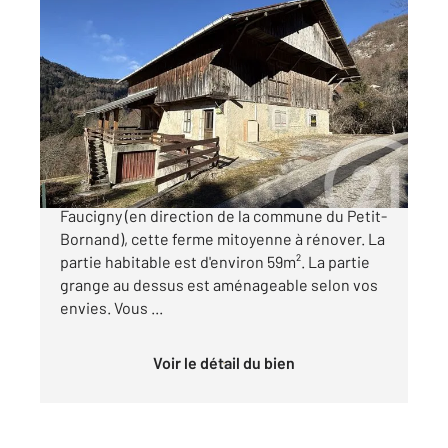
ST PIERRE EN FAUCIGNY 74
2
120 m
, 2 pièces
Ref : 1368
Maison à vendre
161 500 €
A vendre sur les hauteurs de Saint Pierre En
Faucigny (en direction de la commune du Petit-
Bornand), cette ferme mitoyenne à rénover. La
partie habitable est d'environ 59m². La partie
grange au dessus est aménageable selon vos
envies. Vous ...
Voir le détail du bien