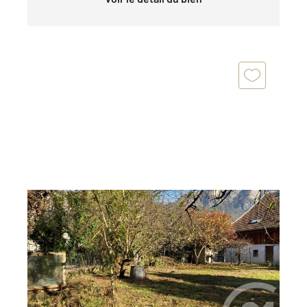
BONNEVILLE 74
2
400 m
Ref : 1196
Terrain à vendre
151 500 €