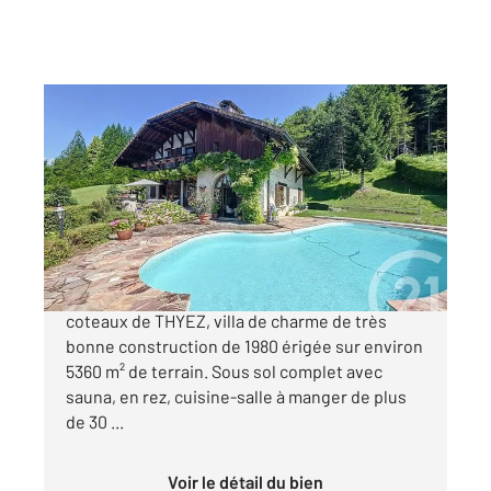
THYEZ 74
2
212 m
, 9 pièces
Ref : 1161
Maison à vendre
840 000 €
Au calme avec vue remarquable, sur les
coteaux de THYEZ, villa de charme de très
bonne construction de 1980 érigée sur environ
5360 m² de terrain. Sous sol complet avec
sauna, en rez, cuisine-salle à manger de plus
de 30 ...
Voir le détail du bien