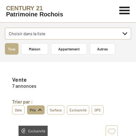
CENTURY 21
Patrimoine Rochois
Choisir dans la liste
Tous
Maison
Appartement
Autres
Vente
7 annonces
Trier par :
Date
Prix
Surface
Exclusivité
DPE
Exclusivité