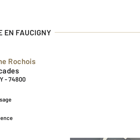
RE EN FAUCIGNY
ne Rochois
rcades
Y - 74800
ssage
agence