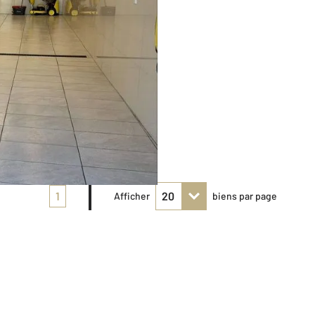
1
Afficher
biens par page