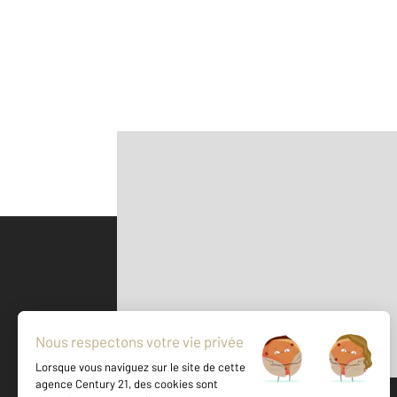
Parlons de vous, parlons biens
500 m
©
Mappy